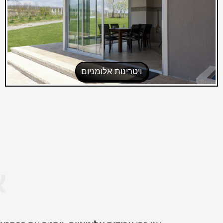
ויטרינות אלומניום
א